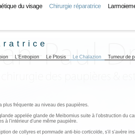
hétique du visage
Chirurgie réparatrice
Larmoiem
aratrice
pion
L'Entropion
Le Ptosis
Le Chalazion
Tumeur de p
la plus fréquente au niveau des paupières.
e glande appelée glande de Meibomius suite à l'obstruction du can
es à l'intérieur d'une même paupière.
ption de collyres et pommade anti-bio corticoïde, s'il s'avère ins